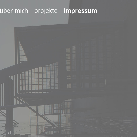
über mich
projekte
impressum
en sind