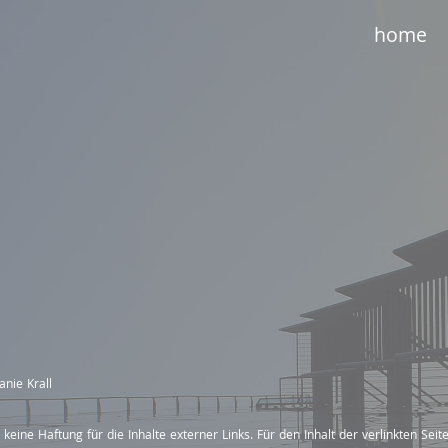
home
anie Krall
 keine Haftung für die Inhalte externer Links. Für den Inhalt der verlinkten Seit