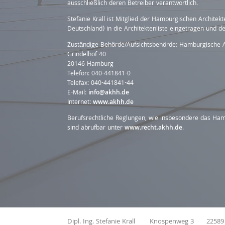
ausschließlich deren Betreiber verantwortlich.
Stefanie Krall ist Mitglied der Hamburgischen Architek
Deutschland) in die Architektenliste eingetragen und 
Zuständige Behörde/Aufsichtsbehörde: Hamburgische 
Grindelhof 40
20146 Hamburg
Telefon: 040-441841-0
Telefax: 040-441841-44
E-Mail:
info@akhh.de
Internet:
www.akhh.de
Berufsrechtliche Reglungen, wie insbesondere das H
sind abrufbar unter
www.recht.akhh.de
.
Dipl. Ing. Stefanie Krall
Knospenweg 3
2258